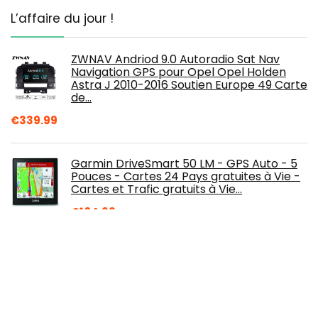
L’affaire du jour !
ZWNAV Andriod 9.0 Autoradio Sat Nav
Navigation GPS pour Opel Opel Holden
Astra J 2010-2016 Soutien Europe 49 Carte
de…
€
339.99
Garmin DriveSmart 50 LM - GPS Auto - 5
Pouces - Cartes 24 Pays gratuites à Vie -
Cartes et Trafic gratuits à Vie…
€
104.99
4G GPS Tracker Tracker Voiture Camion
Véhicule Suivi en Temps réel Antivol
Système GPS/AGPS/LBS/GSM Vibration…
€
66.16