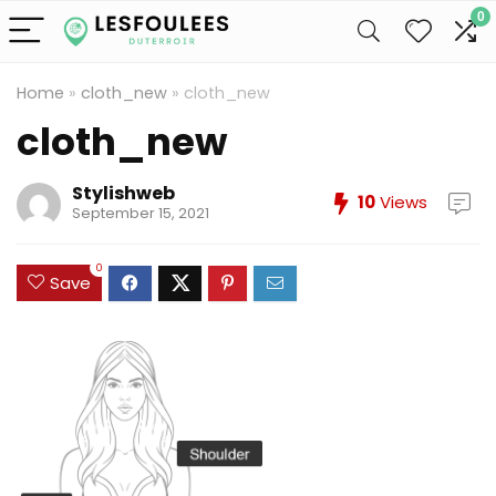
0
Home
»
cloth_new
»
cloth_new
cloth_new
Stylishweb
10
Views
September 15, 2021
0
Save