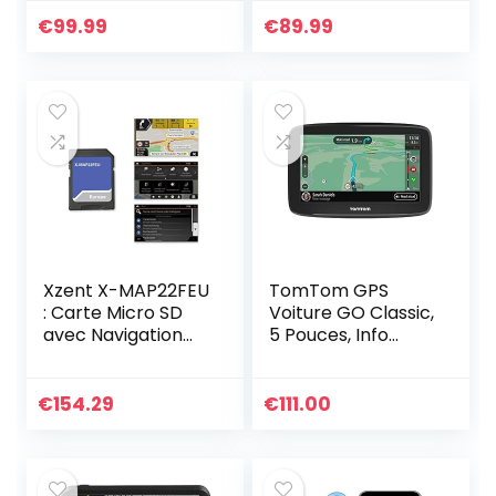
and EU 2020 Maps
Navigation Device
with Lifetime Free
with 2022 Europe
€
99.99
€
89.99
Updates Satellite…
Map Lifetime Free…
Xzent X-MAP22FEU
TomTom GPS
: Carte Micro SD
Voiture GO Classic,
avec Navigation
5 Pouces, Info
Automobile pour
Trafic, Essai des
XZENT
Alertes de Zones
Mediencenter X-
de Danger, Cartes
€
154.29
€
111.00
422 et X-F220,
EU, Mise à Jour via…
Cartes 3D…