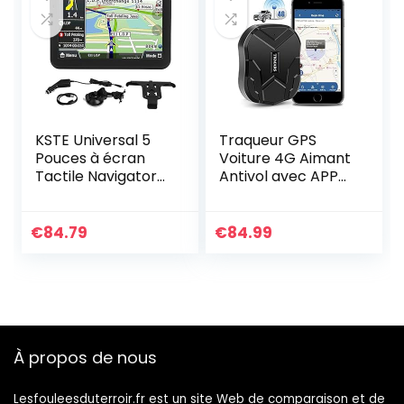
KSTE Universal 5
Traqueur GPS
Pouces à écran
Voiture 4G Aimant
Tactile Navigator
Antivol avec APP
Voiture de
sans Abonnement
Navigation GPS
Suivi en Temps
avec 8 Go 256
Réel Multiples
€
84.79
€
84.99
Mo/Retour Clip
Alarmes Traceur
GPS…
À propos de nous
Lesfouleesduterroir.fr est un site Web de comparaison et de