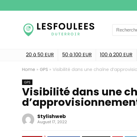
Search
for:
20 à 50 EUR
50 à 100 EUR
100 à 200 EUR
Home
»
GPS
»
Visibilité dans une chaîne d’approvi
GPS
Visibilité dans une c
d’approvisionnement
Stylishweb
August 17, 2022