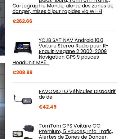
poids-lourd, TomTom Traffic,
Cartographie Monde, alerte des zones de
danger, mises à jour rapides via Wi-Fi
€
262.66
YCJB SAT NAV Android 10,0
Voiture Stéréo Radio pour R-
Enault Megane 2 2002-2009
Navigation GPS 9 pouces
HeadUnit MP5…
€
208.99
FAVOMOTO Véhicules Dispositif
de de
€
42.49
TomTom GPS Voiture GO
Premium, 5 Pouces, Info Trafic,
Alertes de Zones de Danger,