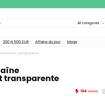
All categories
200 à 500 EUR
Affaire du jour
blogs
sionnement transparente
haîne
 transparente
104
Views