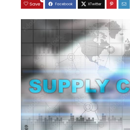
0
Save