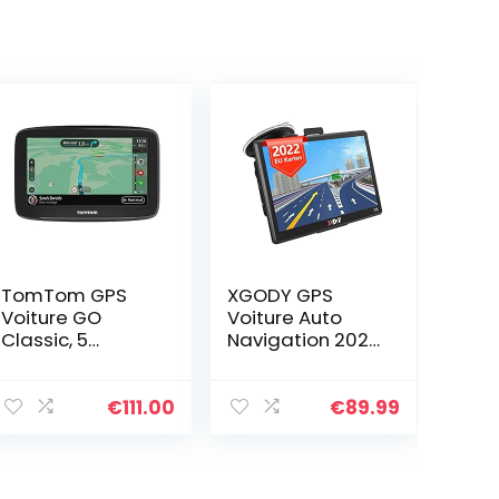
TomTom GPS
XGODY GPS
Voiture GO
Voiture Auto
Classic, 5
Navigation 2022
Pouces, Info
écran Tactile 7
Trafic, Essai des
Pouces Mise à
Alertes de
Jour à Vie de la
€
111.00
€
89.99
Zones de
Carte Europe
Danger, Cartes
2D/3D avec
EU, Mise à Jour
Guidage…
via…