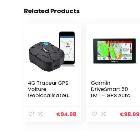
Related Products
4G Traceur GPS
Garmin
Voiture
DriveSmart 50
Geolocalisateur
LMT – GPS Auto
GPS Tracker
– 5 pouces –
Historique de
Cartes Europe –
Navigation GPS
Cartes, Trafic,
€
94.98
€
98.99
Poids Lourds
Zones de
Aimant
Danger gratuits
Construit
à vie…
Alarme…