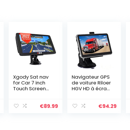
Xgody Sat nav
Navigateur GPS
for Car 7 inch
de voiture Riloer
Touch Screen
HGV HD à écran
GPS Sat nav for
tactile de 5
Truck Car
pouces,
Navigation
émetteur FM 8G
€
89.99
€
94.29
Device with
DDR256M, avec
2022 Europe
mise à jour
Map Lifetime
gratuite…
Free…