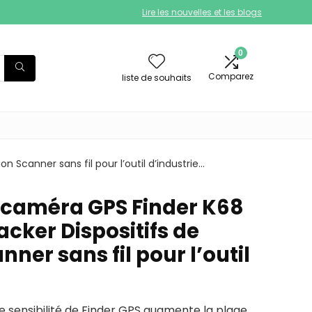
Lire les nouvelles et les blogs
0
Comparez
liste de souhaits
 Scanner sans fil pour l’outil d’industrie…
 caméra GPS Finder K68
acker Dispositifs de
nner sans fil pour l’outil
e sensibilité de Finder GPS augmente la plage