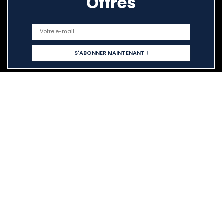
Offres
Liens rapides
Home
Tout acheter
Blogs
Nos boutiques en ligne
Publicité
Déclarations