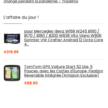
changé pendant la pandémie – Trackimo
L’affaire du jour !
pour Mercedes-Benz W169 W245 B160 /
B170 / B180 / B200 W639 Vito Viano W906
Sprinter VW Crafter Android 12 Octa Core
4…
€
319.99
TomTom GPS Voiture Start 52 Lite, 5
Pouces, avec les Cartes d'Europe, Fixation
Reversible Intégrée [Amazon Exclusive]
€
98.90
TomTom GPS Voiture GO Discover, 5
Pouces, Info Trafic, Alertes de Zones de
Danger, Cartes Monde, Mise à Jour Rapide