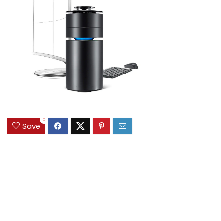
0
Save