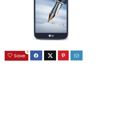
0
Save