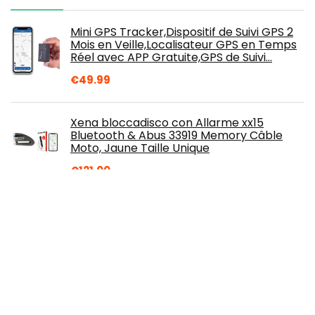
Mini GPS Tracker,Dispositif de Suivi GPS 2
Mois en Veille,Localisateur GPS en Temps
Réel avec APP Gratuite,GPS de Suivi…
€
49.99
Xena bloccadisco con Allarme xx15
Bluetooth & Abus 33919 Memory Câble
Moto, Jaune Taille Unique
€
121.00
Drive 52 EU LMT RDS - Carte Europe
entière (46 pays) + cble info-trafic inclus
€
122.41
TK STAR TK915 GPS GSM 3G Voiture
Traceur Emetteur Anti-vol