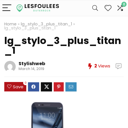
0
Home
»
lg_stylo_3_plus_titan_1
»
lg_stylo_3_plus_titan_1
lg_stylo_3_plus_titan
_1
Stylishweb
2
Views
March 14, 2019
0
Save