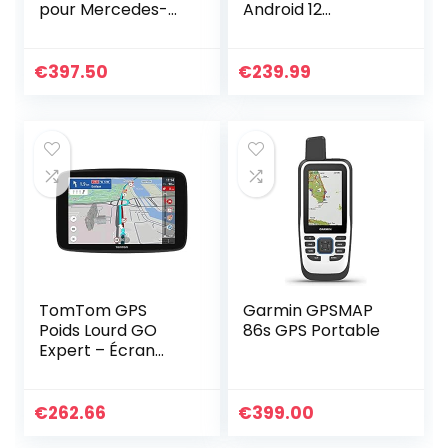
pour Mercedes-
Android 12
Benz GLK
autoradio stéréo
X204/300/350
GPS 9″Lecteur
2008 2009 2010
multimédia de
€
397.50
€
239.99
avec
Voiture Lecture
Multimeacute;dia
Automatique de
DVD Radio…
Voiture/TPMS/OB
D/Dab/Lien Miroir
TomTom GPS
Garmin GPSMAP
Poids Lourd GO
86s GPS Portable
Expert – Écran
Capacitif 5″, POI et
parcours
personnalisé pour
€
262.66
€
399.00
poids-lourd,