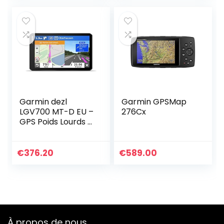
TomTom Traffic,
Cartographie
Monde, alerte des
zones de danger,
mises à jour
rapides via Wi-Fi
Garmin dezl
Garmin GPSMap
LGV700 MT-D EU –
276Cx
GPS Poids Lourds –
6.95 Pouces –
Carte Europe 46
pays – Trafic
€
376.20
€
589.00
intégré –
Répertoire de…
À propos de nous