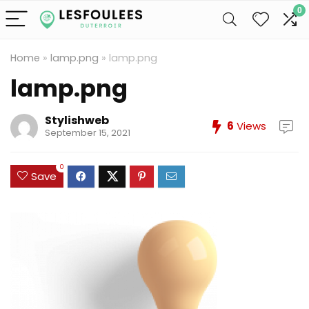
0
Home
»
lamp.png
»
lamp.png
lamp.png
Stylishweb
6
Views
September 15, 2021
0
Save