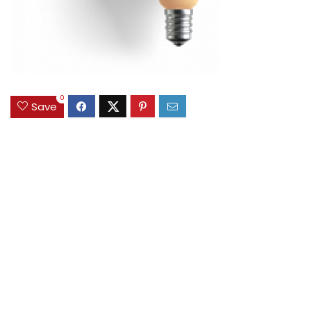
0
Save