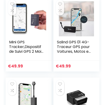
Mini GPS
Salind GPS 01 4G-
Tracker,Dispositif
Traceur GPS pour
de Suivi GPS 2 Mois
Voitures, Motos et
en
véhicules avec
Veille,Localisateur
Carte SIM,
GPS en Temps
Application pour
€
49.99
€
49.99
Réel avec APP
Android et iPhone…
Gratuite,GPS de
Suivi…