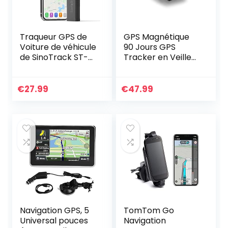
Traqueur GPS de
GPS Magnétique
Voiture de véhicule
90 Jours GPS
de SinoTrack ST-
Tracker en Veille
901m,Localisateur
Anti-Perdu
de Suivi de
Localisateur
localisation en
Traqueur Locator
€
27.99
€
47.99
Temps réel Anti
pour Voiture SUV
Perdu…
Moto Camion…
Navigation GPS, 5
TomTom Go
Universal pouces
Navigation