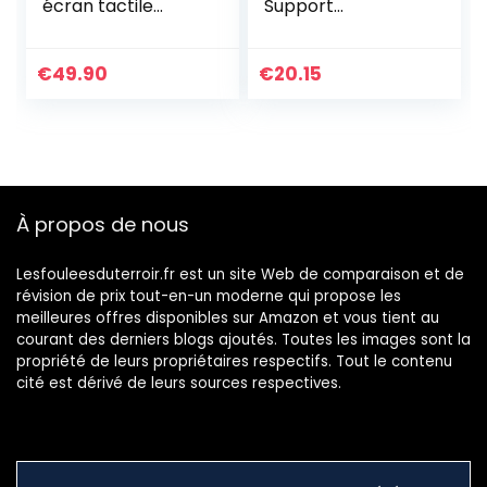
écran tactile
Support
voiture navigateur
Smartphone et
GPS Navigation
Application pour
256MB MP3 8 Go
Smartphone 6
€
49.90
€
20.15
FM Europe Carte
Mois, Support de
508
Voiture Prise d’air
Compatible…
À propos de nous
Lesfouleesduterroir.fr est un site Web de comparaison et de
révision de prix tout-en-un moderne qui propose les
meilleures offres disponibles sur Amazon et vous tient au
courant des derniers blogs ajoutés. Toutes les images sont la
propriété de leurs propriétaires respectifs. Tout le contenu
cité est dérivé de leurs sources respectives.