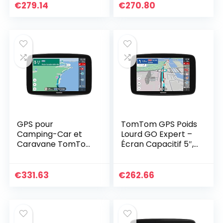
€
279.14
€
270.80
GPS pour
TomTom GPS Poids
Camping-Car et
Lourd GO Expert –
Caravane TomTom
Écran Capacitif 5″,
GO Camper Max,
POI et parcours
écran HD 7″ avec
personnalisé pour
PI pour Camping-
poids-lourd,
€
331.63
€
262.66
Car et Caravane,
TomTom Traffic,
Mises à jour via Wi-
Cartographie
Fi, TomTom Traffic,
Monde, alerte des
Alertes des Zones
zones de danger,