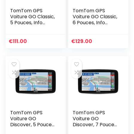
TomTom GPS
TomTom GPS
Voiture GO Classic,
Voiture GO Classic,
5 Pouces, Info
6 Pouces, Info
Trafic, Essai des
Trafic, Essai des
Alertes de Zones
Alertes de Zones
de Danger, Cartes
de Danger, Cartes
€
111.00
€
129.00
EU, Mise à Jour via…
EU, Mise à Jour via…
TomTom GPS
TomTom GPS
Voiture GO
Voiture GO
Discover, 5 Pouces,
Discover, 7 Pouces,
Info Trafic, Alertes
Info Trafic, Alertes