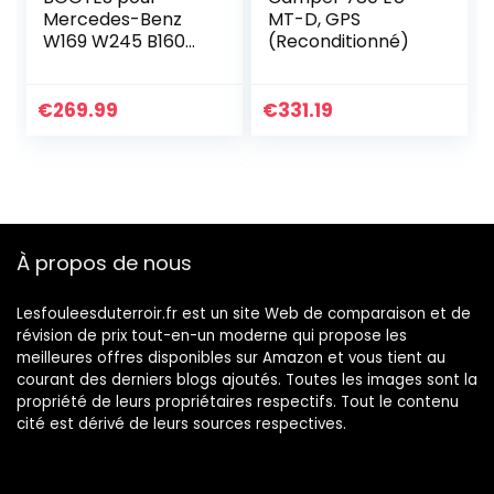
Mercedes-Benz
MT-D, GPS
W169 W245 B160
(Reconditionné)
B170 B180 B200
W639 Vito Viano
W906 Sprinter VW
€
269.99
€
331.19
Crafter Android 11
Autoradio…
À propos de nous
Lesfouleesduterroir.fr est un site Web de comparaison et de
révision de prix tout-en-un moderne qui propose les
meilleures offres disponibles sur Amazon et vous tient au
courant des derniers blogs ajoutés. Toutes les images sont la
propriété de leurs propriétaires respectifs. Tout le contenu
cité est dérivé de leurs sources respectives.