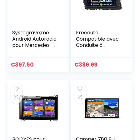
Systegrave;me
Freeauto
Android Autoradio
Compatible avec
pour Mercedes-
Conduite à
Benz GLK
Gauche Audi Q5
X204/300/350
2009-2016
2008 2009 2010
Autoradio Android
€
397.50
€
389.99
avec
11.0 Navigation GPS
Multimeacute;dia
4G WiFi Bluetooth…
DVD Radio…
BOOYES pour
Camper 780 EU