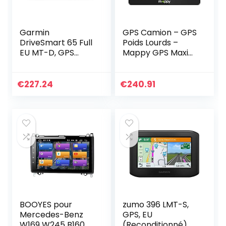
Garmin
GPS Camion – GPS
DriveSmart 65 Full
Poids Lourds –
EU MT-D, GPS
Mappy GPS Maxi
(Reconditionné)
X755 TRUCK
(Écran : 7 Pouces –
44 pays – Mise à
€
227.24
€
240.91
jour gratuite
jusqu’à 4…
BOOYES pour
zumo 396 LMT-S,
Mercedes-Benz
GPS, EU
W169 W245 B160
(Reconditionné)