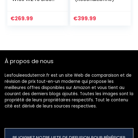
B170 B180 B200
W639 Vito Viano
W906 Sprinter VW
€
269.99
€
399.99
Crafter Android 11
Autoradio…
À propos de nous
Lesfouleesduterroir.fr est un site Web de comparaison et de
révision de prix tout-en-un moderne qui propose les
meilleures offres disponibles sur Amazon et vous tient au
courant des derniers blogs ajoutés. Toutes les images sont la
propriété de leurs propriétaires respectifs. Tout le contenu
cité est dérivé de leurs sources respectives.
REJOIGNEZ NOTRE LISTE DE DIFFUSION POUR BÉNÉFICIER