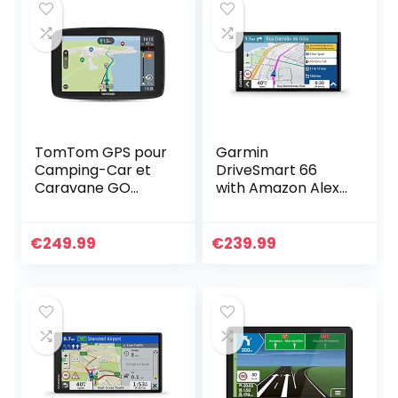
TomTom GPS pour
Garmin
Camping-Car et
DriveSmart 66
Caravane GO
with Amazon Alexa
Camper Tour,
EU MT-S
écran 6″ avec PI
pour Camping-
€
249.99
€
239.99
Car et Caravane,
Mises à Jour Via
Wi-FI, TomTom
Traffic, Alertes des
Zones de Danger
et Cartes d’europe
Noir