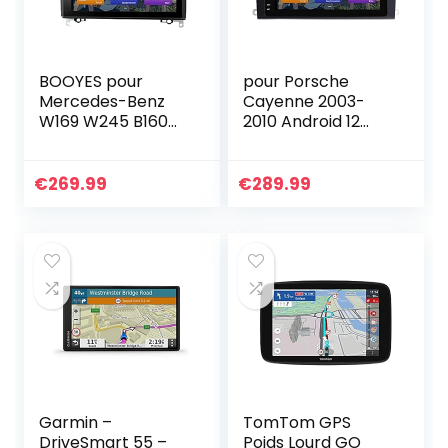
BOOYES pour
pour Porsche
Mercedes-Benz
Cayenne 2003-
W169 W245 B160
2010 Android 12
B170 B180 B200
Double Din 8″
W639 Vito Viano
Voiture Multimédia
W906 Sprinter VW
GPS Navigation
€
269.99
€
289.99
Crafter Android 11
Auto Radio Stéréo
Autoradio…
Voiture Auto
Play/TPMS/OBD /
4G WiFi/Dab/SWC
Garmin –
TomTom GPS
DriveSmart 55 –
Poids Lourd GO