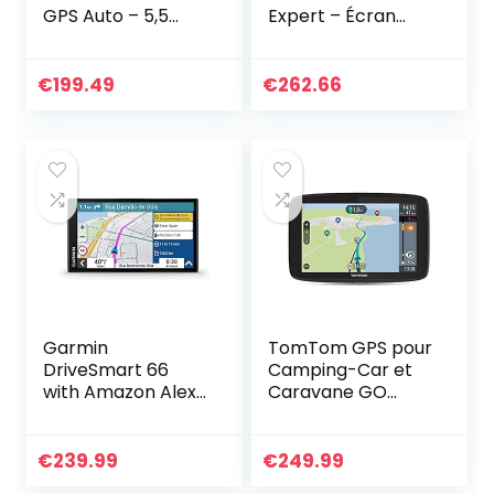
GPS Auto – 5,5
Expert – Écran
pouces – Cartes
Capacitif 5″, POI et
Europe 46 pays –
parcours
Cartes, Trafic et
personnalisé pour
€
199.49
€
262.66
Zones de Danger
poids-lourd,
gratuits…
TomTom Traffic,
Cartographie
Monde, alerte des
zones de danger,
mises à jour
rapides via Wi-Fi
Garmin
TomTom GPS pour
DriveSmart 66
Camping-Car et
with Amazon Alexa
Caravane GO
EU MT-S
Camper Tour,
écran 6″ avec PI
pour Camping-
€
239.99
€
249.99
Car et Caravane,