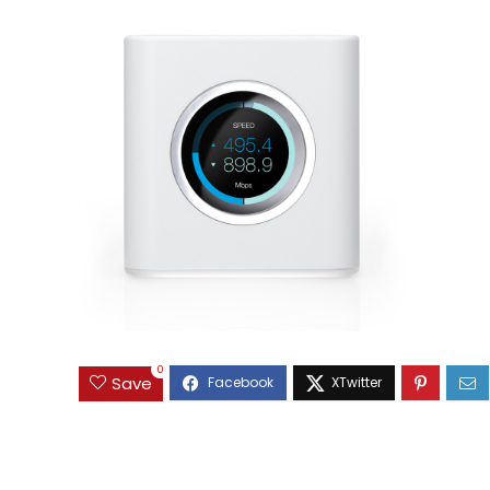
0
Save