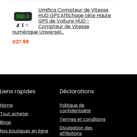
Umifica Compteur de Vitesse
HUD GPS,Affichage tête Haute
GPS de Voiture HUD -
Compteur de Vitesse
numérique Universel…
€
27.99
Liens rapides
Déclarations
Home
Politique de
confidentialité
Tout acheter
Termes et conditions
Blogs
Divulgation des
Nos boutiques en ligne
affiliations