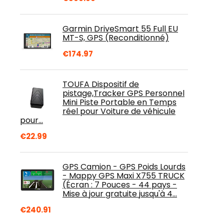
Garmin DriveSmart 55 Full EU
MT-S, GPS (Reconditionné)
€
174.97
TOUFA Dispositif de
pistage,Tracker GPS Personnel
Mini Piste Portable en Temps
réel pour Voiture de véhicule
pour…
€
22.99
GPS Camion - GPS Poids Lourds
- Mappy GPS Maxi X755 TRUCK
(Écran : 7 Pouces - 44 pays -
Mise à jour gratuite jusqu'à 4…
€
240.91