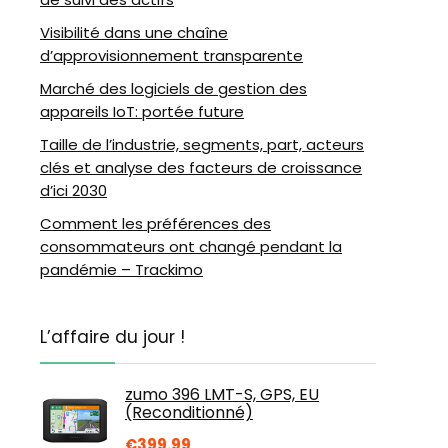
Visibilité dans une chaîne
d’approvisionnement transparente
Marché des logiciels de gestion des
appareils IoT: portée future
Taille de l’industrie, segments, part, acteurs
clés et analyse des facteurs de croissance
d’ici 2030
Comment les préférences des
consommateurs ont changé pendant la
pandémie – Trackimo
L’affaire du jour !
zumo 396 LMT-S, GPS, EU
(Reconditionné)
€
399.99