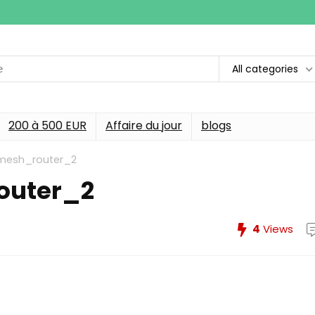
All categories
200 à 500 EUR
Affaire du jour
blogs
mesh_router_2
outer_2
4
Views