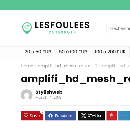
Search
for:
20 à 50 EUR
50 à 100 EUR
100 à 200 EUR
Home
»
amplifi_hd_mesh_router_2
»
amplifi_hd_
amplifi_hd_mesh_r
Stylishweb
March 14, 2019
0
Save