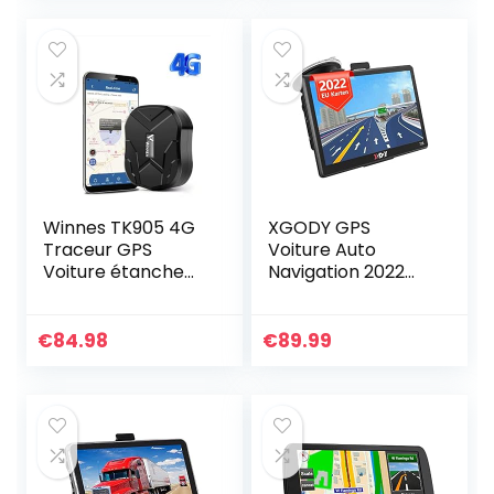
vie…
Winnes TK905 4G
XGODY GPS
Traceur GPS
Voiture Auto
Voiture étanche
Navigation 2022
sans Abonnement
écran Tactile 7
Suivi en Temps
Pouces Mise à Jour
réel GPS Tracker
à Vie de la Carte
€
84.98
€
89.99
Localisateur
Europe 2D/3D
Antivol de…
avec Guidage…