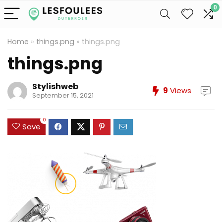
0
Home
»
things.png
»
things.png
things.png
Stylishweb
9
Views
September 15, 2021
0
Save