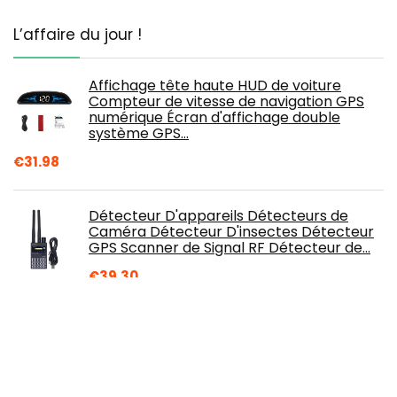
L’affaire du jour !
Affichage tête haute HUD de voiture
Compteur de vitesse de navigation GPS
numérique Écran d'affichage double
système GPS…
€
31.98
Détecteur D'appareils Détecteurs de
Caméra Détecteur D'insectes Détecteur
GPS Scanner de Signal RF Détecteur de…
€
39.30
Localisateur de dispositif de suivi GPS de
voiture alertes antivol en temps réel prise
en APP/SMS/PC suivi coupure de…
€
35.26