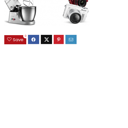
0
Save