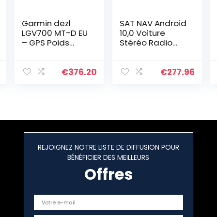
Garmin dezl
SAT NAV Android
LGV700 MT-D EU
10,0 Voiture
– GPS Poids
Stéréo Radio
Lourds – 6.95
pour R-Enault
Pouces – Carte
Megane 2 2002-
Europe 46 pays
2009 Navigation
€
376.20
€
277.96
– Trafic intégré
GPS 9 pouces
– Répertoire de…
HeadUnit MP5…
REJOIGNEZ NOTRE LISTE DE DIFFUSION POUR
BÉNÉFICIER DES MEILLEURS
Offres