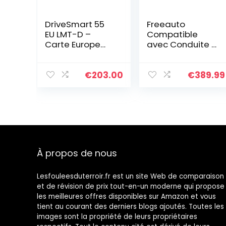
DriveSmart 55
Freeauto
EU LMT-D –
Compatible
Carte Europe
avec Conduite à
entière (46
Gauche Audi Q5
pays) + cble
2009-2016
info-trafic inclus
Autoradio
€
203.00
€
389.99
Android 11.0
Navigation GPS
4G WiFi
Bluetooth…
À propos de nous
Lesfouleesduterroir.fr est un site Web de comparaison
et de révision de prix tout-en-un moderne qui propose
les meilleures offres disponibles sur Amazon et vous
tient au courant des derniers blogs ajoutés. Toutes les
images sont la propriété de leurs propriétaires