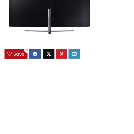
0
Save