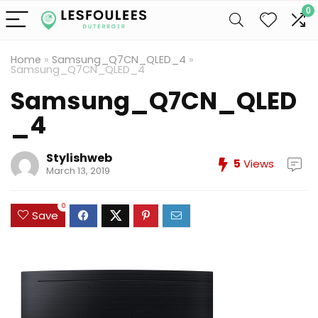
0
Home
»
Samsung_Q7CN_QLED_4
»
Samsung_Q7CN_QLED_4
Samsung_Q7CN_QLED
_4
Stylishweb
5
Views
March 13, 2019
0
Save