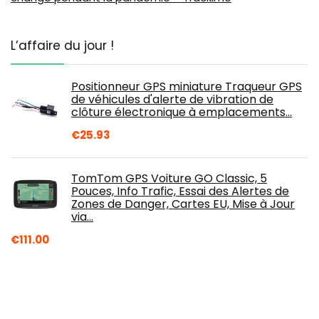
L’affaire du jour !
Positionneur GPS miniature Traqueur GPS
de véhicules d'alerte de vibration de
clôture électronique à emplacements…
€
25.93
TomTom GPS Voiture GO Classic, 5
Pouces, Info Trafic, Essai des Alertes de
Zones de Danger, Cartes EU, Mise à Jour
via…
€
111.00
KSTE Universal 5 Pouces à écran Tactile
Navigator Voiture de Navigation GPS avec
8 Go 256 Mo/Retour Clip