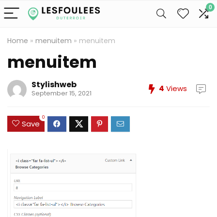
0
Home
»
menuitem
»
menuitem
menuitem
Stylishweb
4
Views
September 15, 2021
0
Save