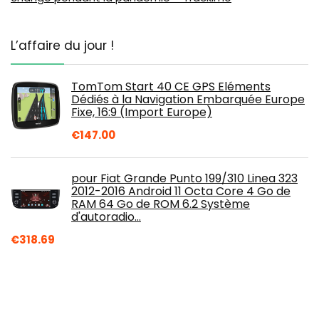
L’affaire du jour !
TomTom Start 40 CE GPS Eléments
Dédiés à la Navigation Embarquée Europe
Fixe, 16:9 (Import Europe)
€
147.00
pour Fiat Grande Punto 199/310 Linea 323
2012-2016 Android 11 Octa Core 4 Go de
RAM 64 Go de ROM 6.2 Système
d'autoradio…
€
318.69
TomTom Go Professional GPS 15,24 cm
(6 pouces), cartes à vie (Europe), 1 an
caméras de trafic et de radar, mains