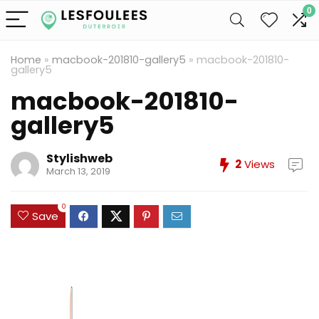
0
Home
»
macbook-201810-gallery5
»
macbook-201810-
gallery5
macbook-201810-
gallery5
Stylishweb
2
Views
March 13, 2019
0
Save