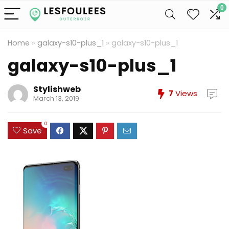
0
Home
»
galaxy-s10-plus_1
»
galaxy-s10-plus_1
galaxy-s10-plus_1
Stylishweb
7
Views
March 13, 2019
0
Save