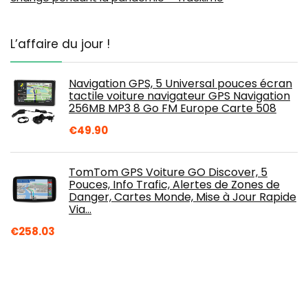
L’affaire du jour !
Navigation GPS, 5 Universal pouces écran
tactile voiture navigateur GPS Navigation
256MB MP3 8 Go FM Europe Carte 508
€
49.90
TomTom GPS Voiture GO Discover, 5
Pouces, Info Trafic, Alertes de Zones de
Danger, Cartes Monde, Mise à Jour Rapide
Via…
€
258.03
AWESAFE GPS Poids Lourds GPS Voiture 9
Pouce Écran Tactile 52 cartographie
Nationale Mises à Jour gratuites Chaque