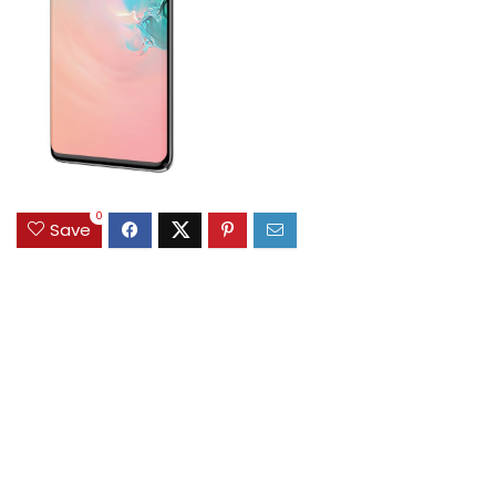
0
Save