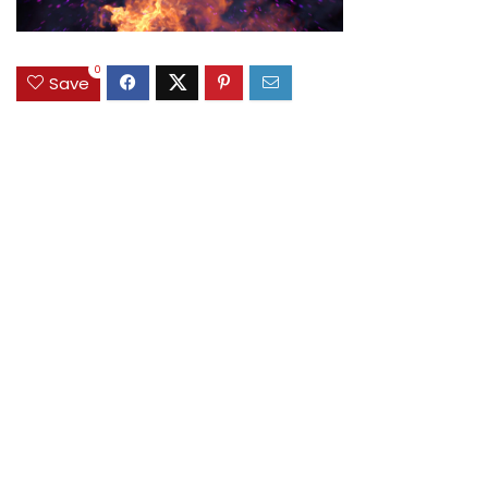
0
Save