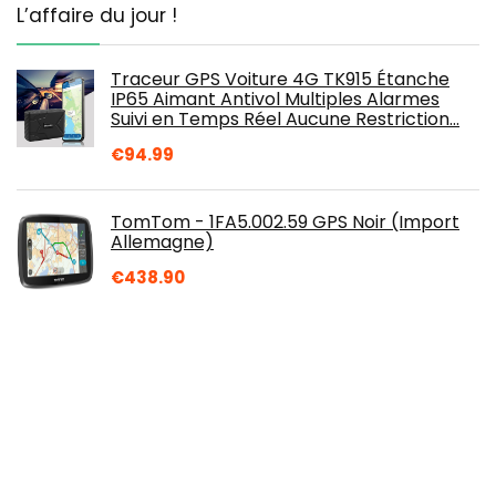
L’affaire du jour !
Traceur GPS Voiture 4G TK915 Étanche
IP65 Aimant Antivol Multiples Alarmes
Suivi en Temps Réel Aucune Restriction…
€
94.99
TomTom - 1FA5.002.59 GPS Noir (Import
Allemagne)
€
438.90
YCJB Android 10,0 Voiture Stéréo Radio 2-
Din pour Peugeot 308 308SW 408 RCZ
2010-2016 Sat GPS Navigation 9''Écran…
€
392.65
Garmin Drive 52 MT-S Europe - GPS