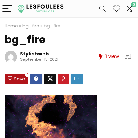
0
Home
»
bg_fire
»
bg_fire
bg_fire
Stylishweb
1
View
September 15, 2021
0
Save