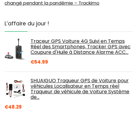
changé pendant la pandémie – Trackimo
L’affaire du jour !
Traceur GPS Voiture 4G Suivi en Temps
Réel des Smartphones, Tracker GPS avec
Coupure d'Huile à Distance Alarme ACC…
€
54.99
SHUAIGUO Traqueur GPS de Voiture pour
véhicules Localisateur en Temps réel
Traqueur de véhicule de Voiture Système
de…
€
48.29
Roadanvi HD 10.2" Android Car Radio for
Nissan Qashqai X-Trail Rogue 2014 2015
2016 2017 2018 Carplay Android Auto Head