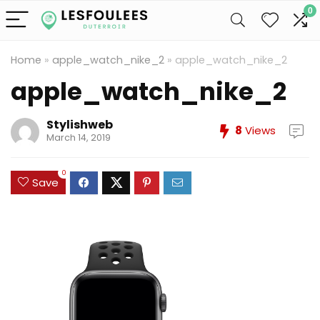
0
Home
»
apple_watch_nike_2
»
apple_watch_nike_2
apple_watch_nike_2
Stylishweb
8
Views
March 14, 2019
0
Save