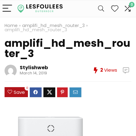
0
Home
»
amplifi_hd_mesh_router_3
»
amplifi_hd_mesh_router_3
amplifi_hd_mesh_rou
ter_3
Stylishweb
2
Views
March 14, 2019
0
Save