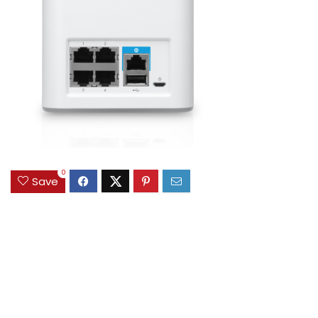
0
Save