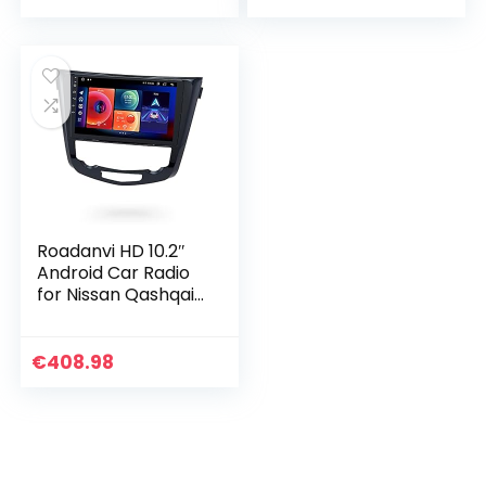
Autoradio Système
GPS Stéréo 7…
Roadanvi HD 10.2″
Android Car Radio
for Nissan Qashqai
X-Trail Rogue 2014
2015 2016 2017 2018
Carplay Android
€
408.98
Auto Head Unit IPS
Touchscreen GPS
Navigation
Bluetooth 5.0
4G+64G WiFi+4G