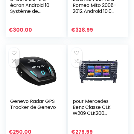
écran Android 10
Romeo Mito 2008-
Système de
2012 Android 10.0
Navigation
Octa Core 4 Go
Autoradio GPS pour
RAM 64 Go ROM 7
BMW série 7 E65 /
pouces voiture
€
300.00
€
328.99
E66 CCC DVR
Lecteur DVD
CarPlay TPMS
Multimédia…
Dab+ 2 Go de RAM
+ 32 Go de ROM
Genevo Radar GPS
pour Mercedes
Tracker de Genevo
Benz Classe CLK
W209 CLK200
Classe C W203
C180 CLC Classe
Android 12
€
250.00
€
279.99