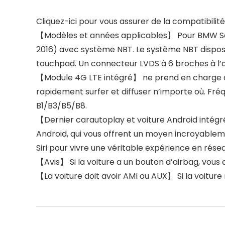
Cliquez-ici pour vous assurer de la compatibili
【Modèles et années applicables】 Pour BMW Séri
2016) avec système NBT. Le système NBT dispos
touchpad. Un connecteur LVDS à 6 broches à l’ar
【Module 4G LTE intégré】 ne prend en charge qu
rapidement surfer et diffuser n’importe où. Fr
B1/B3/B5/B8.
【Dernier carautoplay et voiture Android intégr
Android, qui vous offrent un moyen incroyableme
Siri pour vivre une véritable expérience en résea
【Avis】 Si la voiture a un bouton d’airbag, vou
【La voiture doit avoir AMI ou AUX】 Si la voitur