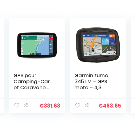
GPS pour
Garmin zumo
Camping-Car
345 LM – GPS
et Caravane
moto – 4,3
TomTom GO
pouces – Cartes
Camper Max,
Europe
écran HD 7″
€
331.63
€
463.65
avec PI pour
Camping-Car
et Caravane,
Mises à jour via