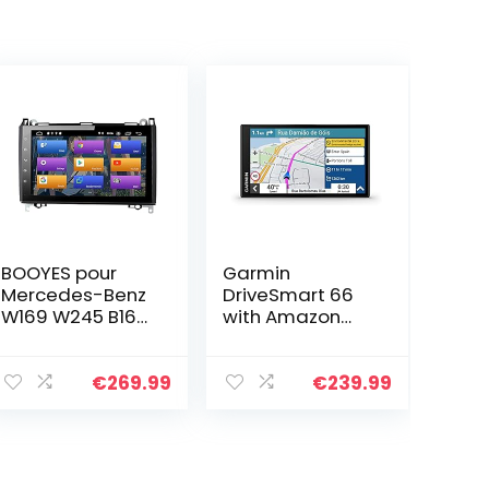
BOOYES pour
Garmin
Mercedes-Benz
DriveSmart 66
W169 W245 B160
with Amazon
B170 B180 B200
Alexa EU MT-S
W639 Vito Viano
W906 Sprinter
€
269.99
€
239.99
VW Crafter
Android 11
Autoradio…