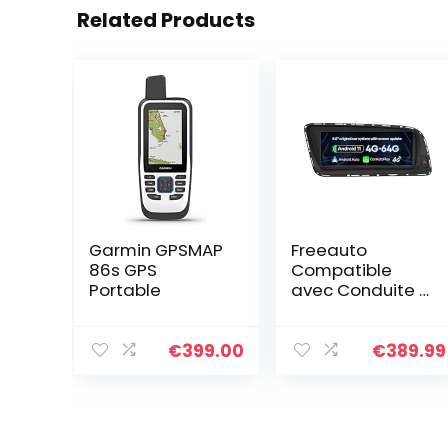
Related Products
Garmin GPSMAP
Freeauto
86s GPS
Compatible
Portable
avec Conduite à
Gauche Audi Q5
2009-2016
Autoradio
€
399.00
€
389.99
Android 11.0
Navigation GPS
4G WiFi
Bluetooth…