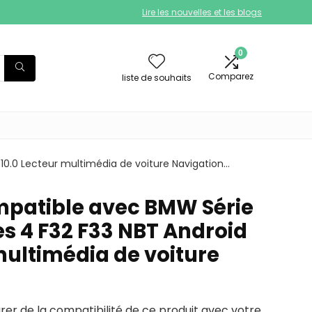
Lire les nouvelles et les blogs
0
Comparez
liste de souhaits
10.0 Lecteur multimédia de voiture Navigation…
patible avec BMW Série
ies 4 F32 F33 NBT Android
multimédia de voiture
urer de la compatibilité de ce produit avec votre