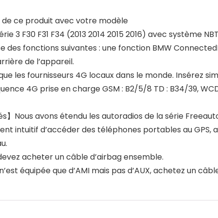
té de ce produit avec votre modèle
e 3 F30 F31 F34 (2013 2014 2015 2016) avec système NBT,
e des fonctions suivantes : une fonction BMW ConnectedD
rière de l’appareil.
e les fournisseurs 4G locaux dans le monde. Insérez si
équence 4G prise en charge GSM : B2/5/8 TD : B34/39, WCD
és】Nous avons étendu les autoradios de la série Freeauto
nt intuitif d’accéder des téléphones portables au GPS, aux
u.
s devez acheter un câble d’airbag ensemble.
e n’est équipée que d’AMI mais pas d’AUX, achetez un câb