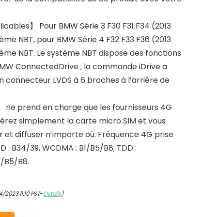
icables】 Pour BMW Série 3 F30 F31 F34 (2013
tème NBT, pour BMW Série 4 F32 F33 F36 (2013
tème NBT. Le système NBT dispose des fonctions
 BMW ConnectedDrive ; la commande iDrive a
n connecteur LVDS à 6 broches à l’arrière de
 ne prend en charge que les fournisseurs 4G
sérez simplement la carte micro SIM et vous
 et diffuser n’importe où. Fréquence 4G prise
D : B34/39, WCDMA : B1/B5/B8, TDD :
3/B5/B8.
4/2023 11:10 PST-
Details
)