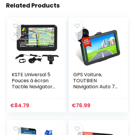
Related Products
KSTE Universal 5
GPS Voiture,
Pouces à écran
TOUTBIEN
Tactile Navigator
Navigation Auto 7
Voiture de
Pouces Écran
Navigation GPS
Tactile Multi-
avec 8 Go 256
Languages
€
84.79
€
76.99
Mo/Retour Clip
Guidage Vocale
pour Voiture,
Camion, Poids…