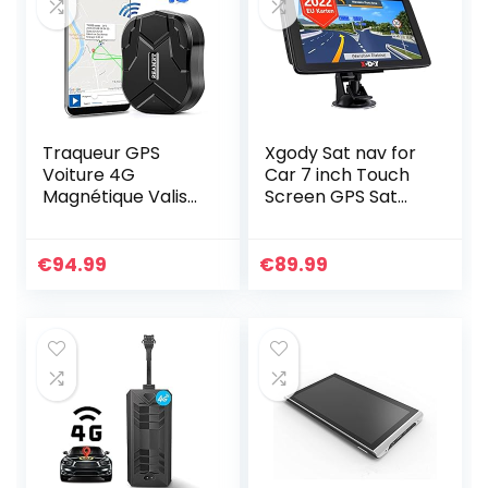
Traqueur GPS
Xgody Sat nav for
Voiture 4G
Car 7 inch Touch
Magnétique Valise
Screen GPS Sat
GPS Tracker
nav for Truck Car
Voiture 10000mAh
Navigation Device
80 Jours Veille
with 2022 Europe
€
94.99
€
89.99
Antivol Tracker
Map Lifetime Free…
GPS Traceur GPS…