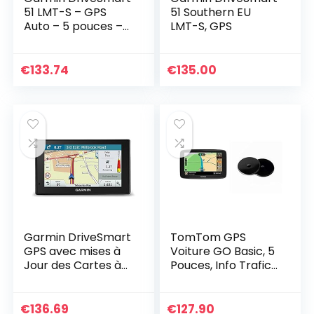
51 LMT-S – GPS
51 Southern EU
Auto – 5 pouces –
LMT-S, GPS
Cartes Europe 46
pays – Cartes,
Trafic, Zones de
€
133.74
€
135.00
danger à vie – Wi-
Fi…
Garmin DriveSmart
TomTom GPS
GPS avec mises à
Voiture GO Basic, 5
Jour des Cartes à
Pouces, Info Trafic,
Vie pour Royaume-
Essai des Alertes de
Uni, Irlande – Trafic
Zones de Danger &
en Direct et Wi-FI
GPS Fixation
€
136.69
€
127.90