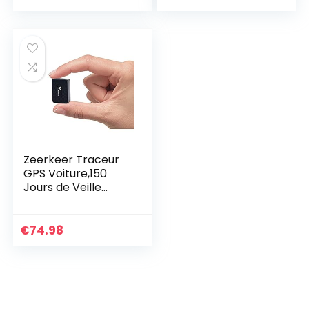
intégré
Adhésive pour…
Zeerkeer Traceur
GPS Voiture,150
Jours de Veille
Étanche Puissant
Magnétique
Rechargeable
€
74.98
Tracker GPS en
Temps Réel,Anti…