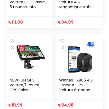
Voiture GO Classic,
Voiture 4G
5 Pouces, Info
Magnétique Valise
Trafic, Essai des
GPS Tracker
Alertes de Zones
Voiture 10000mAh
de Danger, Cartes
80 Jours Veille
€
111.00
€
94.99
EU, Mise à Jour via…
Antivol Tracker
GPS Traceur GPS…
NEWFUN GPS
Winnes TK905 4G
Voiture,7 Pouce
Traceur GPS
GPS Poids
Voiture étanche
Lourds,Auto
sans Abonnement
Navigation avec
Suivi en Temps
HD Écran
réel GPS Tracker
€
81.99
€
84.98