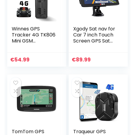
Winnes GPS
Xgody Sat nav for
Tracker 4G TK806
Car 7 inch Touch
Mini GSM
Screen GPS Sat
Localisateur de
nav for Truck Car
Suivi GPS pour
Navigation Device
Voiture, Moto,
with 2022 Europe
€
54.99
€
89.99
véhicule, Dispositif
Map Lifetime Free…
de Suivi avec…
TomTom GPS
Traqueur GPS