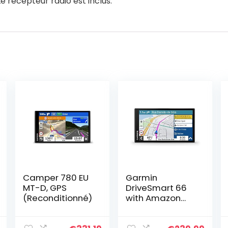
 récepteur radio est inclus. ”
Camper 780 EU
Garmin
MT-D, GPS
DriveSmart 66
(Reconditionné)
with Amazon
Alexa EU MT-S