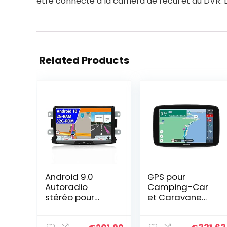
être connecté à la caméra de recul et au DVR. Le
Related Products
Android 9.0
GPS pour
Autoradio
Camping-Car
stéréo pour
et Caravane
Renault
TomTom GO
Duster/Dacia
Camper Max,