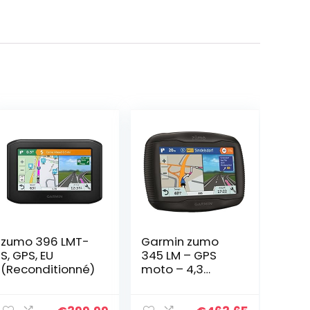
zumo 396 LMT-
Garmin zumo
S, GPS, EU
345 LM – GPS
(Reconditionné)
moto – 4,3
pouces – Cartes
Europe