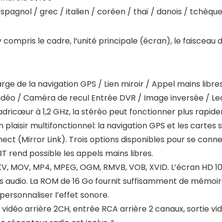
espagnol / grec / italien / coréen / thaï / danois / tchèque
, y compris le cadre, l’unité principale (écran), le faiscea
harge de la navigation GPS / Lien miroir / Appel mains li
déo / Caméra de recul Entrée DVR / Image inversée / Lec
dricœur à 1,2 GHz, la stéréo peut fonctionner plus rapid
un plaisir multifonctionnel: la navigation GPS et les cartes 
nnect (Mirror Link). Trois options disponibles pour se co
T rend possible les appels mains libres.
KV, MOV, MP4, MPEG, OGM, RMVB, VOB, XVID. L’écran HD 102
s audio. La ROM de 16 Go fournit suffisamment de mémoire
personnaliser l’effet sonore.
 vidéo arrière 2CH, entrée RCA arrière 2 canaux, sortie vidé