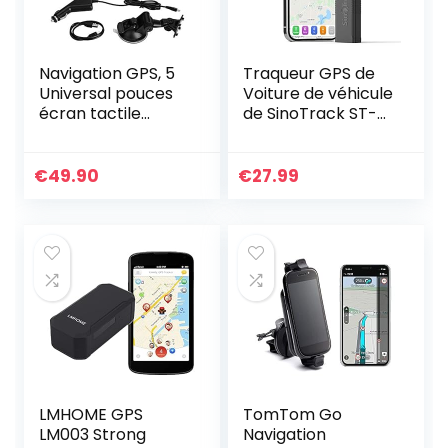
Navigation GPS, 5
Traqueur GPS de
Universal pouces
Voiture de véhicule
écran tactile
de SinoTrack ST-
voiture navigateur
901m,Localisateur
GPS Navigation
de Suivi de
256MB MP3 8 Go
localisation en
€
49.90
€
27.99
FM Europe Carte
Temps réel Anti
508
Perdu…
LMHOME GPS
TomTom Go
LM003 Strong
Navigation