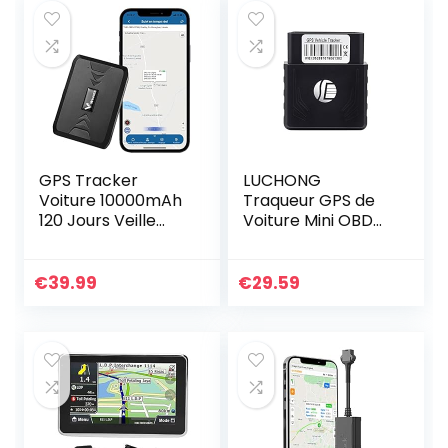
GPS Tracker
LUCHONG
Voiture 10000mAh
Traqueur GPS de
120 Jours Veille
Voiture Mini OBD
Traceur GPS
II,Camion en
Magnétique
Temps réel de
Traqueur GPS
Suivi de Camion de
€
39.99
€
29.59
localisateur
traqueur GPS de
Application Web
Voiture d’OBD II…
Gratuite