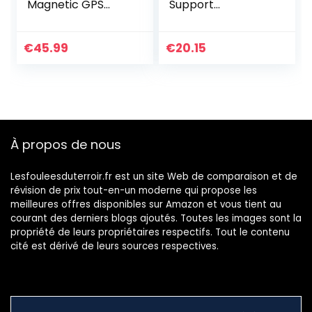
Magnetic GPS
Support
Tracker 60days
Smartphone et
Standby
Application pour
Rechargable GPS
Smartphone 6
€
45.99
€
20.15
Tracker Car Truck
Mois, Support de
Real Time
Voiture Prise d’air
Positioning…
Compatible…
À propos de nous
Lesfouleesduterroir.fr est un site Web de comparaison et de
révision de prix tout-en-un moderne qui propose les
meilleures offres disponibles sur Amazon et vous tient au
courant des derniers blogs ajoutés. Toutes les images sont la
propriété de leurs propriétaires respectifs. Tout le contenu
cité est dérivé de leurs sources respectives.