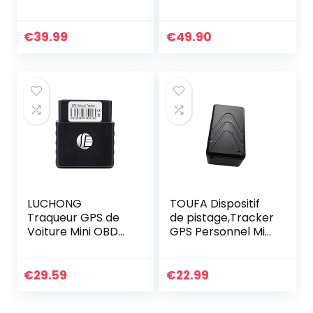
Traceur GPS
voiture navigateur
Magnétique
GPS Navigation
Traqueur GPS
256MB MP3 8 Go
€
39.99
€
49.90
localisateur
FM Europe Carte
Application Web
508
Gratuite
LUCHONG
TOUFA Dispositif
Traqueur GPS de
de pistage,Tracker
Voiture Mini OBD
GPS Personnel Mini
II,Camion en
Piste Portable en
Temps réel de
Temps réel pour
Suivi de Camion de
Voiture de véhicule
€
29.59
€
22.99
traqueur GPS de
pour…
Voiture d’OBD II…