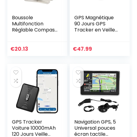
Boussole
GPS Magnétique
Multifonction
90 Jours GPS
Réglable Compas
Tracker en Veille
de Navigation
Anti-Perdu
Voyage Support
Localisateur
Tableau de Bord
Traqueur Locator
€
20.13
€
47.99
pour Voiture Mer
pour Voiture SUV
Marin Bateaux…
Moto Camion…
GPS Tracker
Navigation GPS, 5
Voiture 10000mAh
Universal pouces
120 Jours Veille
écran tactile