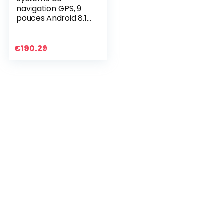
navigation GPS, 9
pouces Android 8.1
lecteur multimédia
de voiture pour
Peugeot 3008
€
190.29
2009-2012 IPS 2.5D…