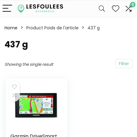
0
Home
Product Poids de l'article
‎437 g
‎437 g
Filter
Showing the single result
Garmin DriveSmart