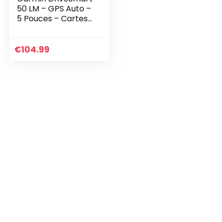
50 LM – GPS Auto –
5 Pouces – Cartes
24 Pays gratuites à
Vie – Cartes et
Trafic gratuits à
€
104.99
Vie…