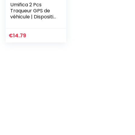
Umifica 2 Pcs
Traqueur GPS de
véhicule | Dispositif
de de Voiture Mini
traqueur de
véhicule | Traqueur
€
14.79
GPS pour…