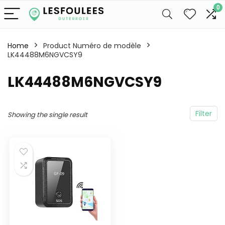
0
Home
Product Numéro de modèle
LK44488M6NGVCSY9
‎LK44488M6NGVCSY9
Filter
Showing the single result