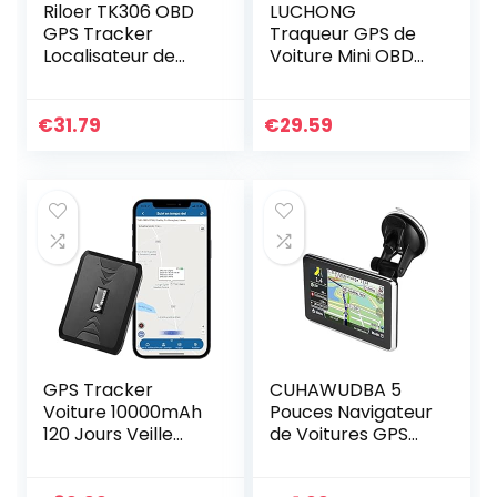
Riloer TK306 OBD
LUCHONG
GPS Tracker
Traqueur GPS de
Localisateur de
Voiture Mini OBD
suivi de voiture APP
II,Camion en
cachée GSM GPRS
Temps réel de
Mini suivi intelligent
Suivi de Camion de
€
31.79
€
29.59
traqueur GPS de
Voiture d’OBD II…
GPS Tracker
CUHAWUDBA 5
Voiture 10000mAh
Pouces Navigateur
120 Jours Veille
de Voitures GPS
Traceur GPS
éCran de Contact
Magnétique
Voix de Navigation