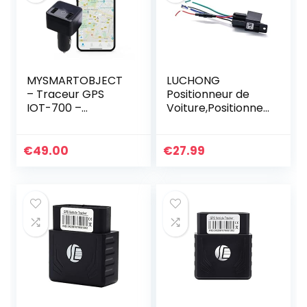
MYSMARTOBJECT
LUCHONG
– Traceur GPS
Positionneur de
IOT-700 –
Voiture,Positionneu
Géolocalisation
r GPS Miniature
Voiture – Suivi en
Traqueur GPS de
Temps Réel sur
véhicules d’alerte
€
49.00
€
27.99
Application Mobile
de Vibration de
(iOS…
clôture…