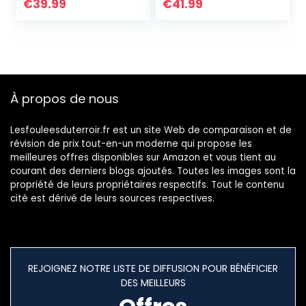
Traqueur GPS
Navigateur 256MB
€
39.99
€
41.99
localisateur
8GB MP3/MP4 FM
Application Web
Carte…
Gratuite
À propos de nous
Lesfouleesduterroir.fr est un site Web de comparaison et de
révision de prix tout-en-un moderne qui propose les
meilleures offres disponibles sur Amazon et vous tient au
courant des derniers blogs ajoutés. Toutes les images sont la
propriété de leurs propriétaires respectifs. Tout le contenu
cité est dérivé de leurs sources respectives.
REJOIGNEZ NOTRE LISTE DE DIFFUSION POUR BÉNÉFICIER
DES MEILLEURS