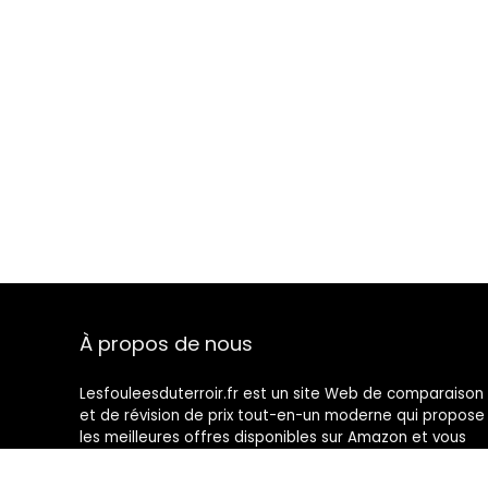
À propos de nous
Lesfouleesduterroir.fr est un site Web de comparaison
et de révision de prix tout-en-un moderne qui propose
les meilleures offres disponibles sur Amazon et vous
tient au courant des derniers blogs ajoutés. Toutes les
images sont la propriété de leurs propriétaires