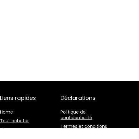
Liens rapides
Déclarations
Home
Politique de
confidentialité
Tout acheter
Termes et conditions
Blogs
Divulgation des
Nos boutiques en ligne