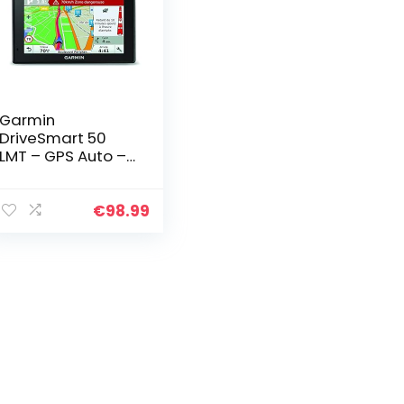
Garmin
DriveSmart 50
LMT – GPS Auto –
5 pouces –
Cartes Europe –
Cartes, Trafic,
€
98.99
Zones de Danger
gratuits à vie…