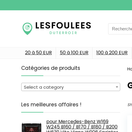
Search
for:
20 à 50 EUR
50 à 100 EUR
100 à 200 EUR
Catégories de produits
H
‎
Select a category
Les meilleures affaires !
Sh
pour Mercedes-Benz W169
W245 B160 / B170 / B180 / B200