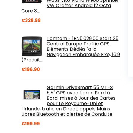
W639 Vito Viano W906 Sprinter
VW Crafter Android 12 Octa
Core 8…
€
328.99
Tomtom - 1EN5.029.00 Start 25
Central Europe Traffic GPS
Eléments Dédiés `a la
Navigation Embarquée Fixe, 16:9
(Produit…
€
196.90
Garmin DriveSmart 55 MT-S
5,5" GPS avec écran Bord à
Bord, mises à Jour des Cartes
pour Le Royaume-Uni et
l'Irlande, trafic en Direct, appels Mains
Libres Bluetooth et alertes de Conduite
€
199.99