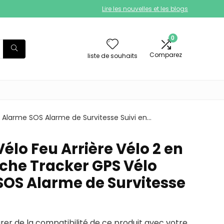
Lire les nouvelles et les blogs
0
Comparez
liste de souhaits
M Alarme SOS Alarme de Survitesse Suivi en…
élo Feu Arrière Vélo 2 en
nche Tracker GPS Vélo
OS Alarme de Survitesse
urer de la compatibilité de ce produit avec votre