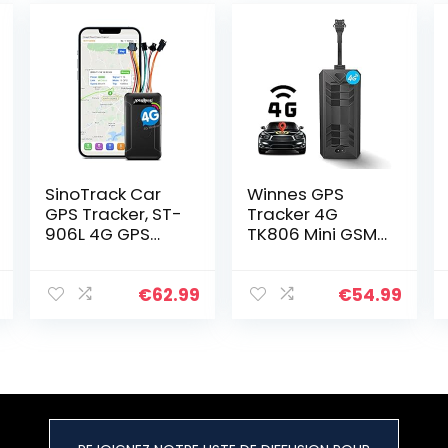
SinoTrack Car
Winnes GPS
GPS Tracker, ST-
Tracker 4G
906L 4G GPS
TK806 Mini GSM
Tracker
Localisateur de
localisateur de
Suivi GPS pour
localisation en
Voiture, Moto,
€
62.99
€
54.99
Temps réel,
véhicule,
Appareil GPS de
Dispositif de
Moto de…
Suivi avec…