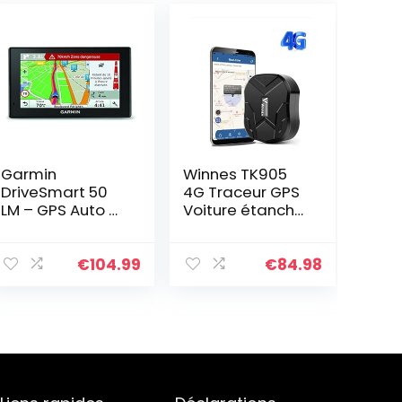
Garmin
Winnes TK905
DriveSmart 50
4G Traceur GPS
LM – GPS Auto –
Voiture étanche
5 Pouces –
sans
Cartes 24 Pays
Abonnement
gratuites à Vie –
Suivi en Temps
€
104.99
€
84.98
Cartes et Trafic
réel GPS Tracker
gratuits à Vie…
Localisateur
Antivol de…