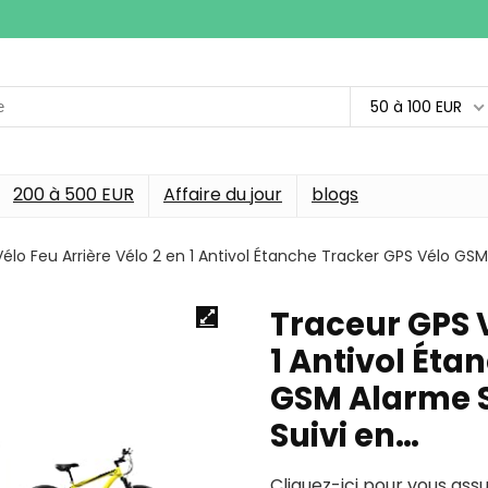
50 à 100 EUR
200 à 500 EUR
Affaire du jour
blogs
élo Feu Arrière Vélo 2 en 1 Antivol Étanche Tracker GPS Vélo GS
Traceur GPS V
1 Antivol Éta
GSM Alarme S
Suivi en…
Cliquez-ici pour vous ass