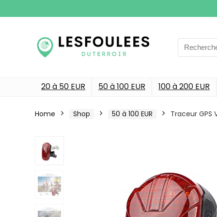
Search
for:
20 à 50 EUR
50 à 100 EUR
100 à 200 EUR
Home
Shop
50 à 100 EUR
Traceur GPS V