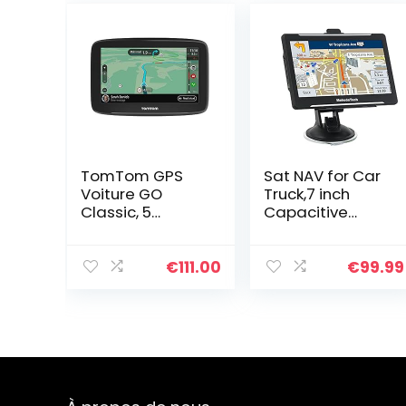
TomTom GPS
Sat NAV for Car
Voiture GO
Truck,7 inch
Classic, 5
Capacitive
Pouces, Info
Screen System
Trafic, Essai des
with UK and EU
Alertes de
2020 Maps with
€
111.00
€
99.99
Zones de
Lifetime Free
Danger, Cartes
Updates
EU, Mise à Jour
Satellite…
via…