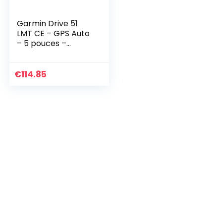
Garmin Drive 51
LMT CE – GPS Auto
– 5 pouces –
Cartes Europe 22
pays – Cartes et
Trafic gratuits à vie
€
114.85
(Reconditionné…