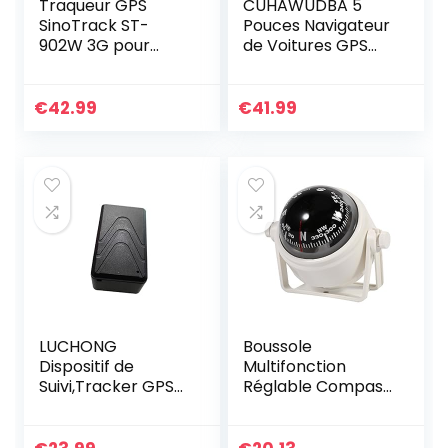
Traqueur GPS
CUHAWUDBA 5
SinoTrack ST-
Pouces Navigateur
902W 3G pour
de Voitures GPS
véhicules,
éCran de Contact
localisateur de
Voix de Navigation
Dispositif de Suivi
Navigateur 256MB
€
42.99
€
41.99
GPS de Voiture
8GB MP3/MP4 FM
OBD en Temps
Carte…
réel…
LUCHONG
Boussole
Dispositif de
Multifonction
Suivi,Tracker GPS
Réglable Compas
Personnel Mini
de Navigation
Piste Portable en
Voyage Support
Temps réel pour
Tableau de Bord