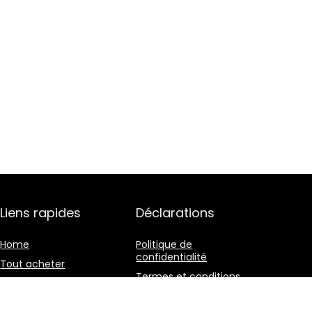
Liens rapides
Déclarations
Home
Politique de
confidentialité
Tout acheter
Termes et conditions
Blogs
Divulgation des
Nos boutiques en ligne
affiliations