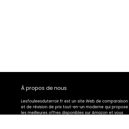
À propos de nous
Lesfouleesduterroir.fr est un site Web de comparaison
et de révision de prix tout-en-un moderne qui propose
les meilleures offres disponibles sur Amazon et vous
tient au courant des derniers blogs ajoutés. Toutes les
images sont la propriété de leurs propriétaires