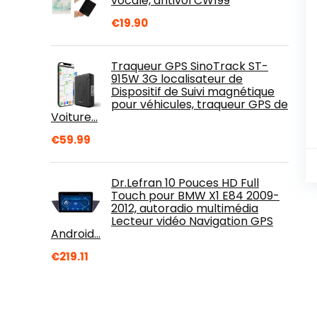
vocale, antivol CW199
€
19.90
Traqueur GPS SinoTrack ST-
915W 3G localisateur de
Dispositif de Suivi magnétique
pour véhicules, traqueur GPS de
Voiture…
€
59.99
Dr.Lefran 10 Pouces HD Full
Touch pour BMW X1 E84 2009-
2012, autoradio multimédia
Lecteur vidéo Navigation GPS
Android…
€
219.11