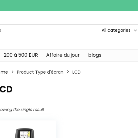
All categories
200 à 500 EUR
Affaire du jour
blogs
ome
Product Type d'écran
‎LCD
LCD
owing the single result