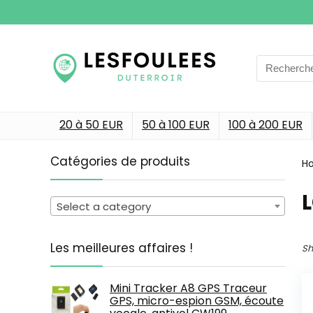
Search
for:
20 à 50 EUR
50 à 100 EUR
100 à 200 EUR
Catégories de produits
H
‎
Select a category
Les meilleures affaires !
Sh
Mini Tracker A8 GPS Traceur
GPS, micro-espion GSM, écoute