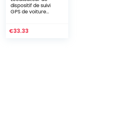
dispositif de suivi
GPS de voiture
Alertes antivol en
temps réel Prise en
du suivi
€
33.33
APP/SMS/PC
Coupure de…