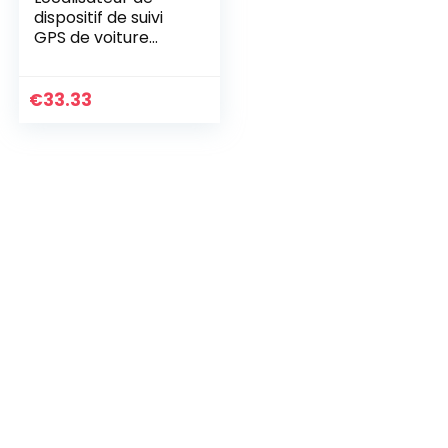
dispositif de suivi
GPS de voiture
Alertes antivol en
temps réel Prise en
du suivi
€
33.33
APP/SMS/PC
Coupure de…