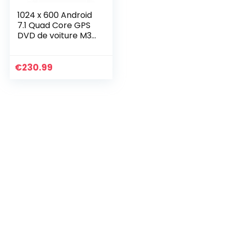
1024 x 600 Android
7.1 Quad Core GPS
DVD de voiture M3
Wifi 3 G Bluetooth
pour BMW E46
support Miroir
€
230.99
Link/OBD/DAB/FM/
AM…