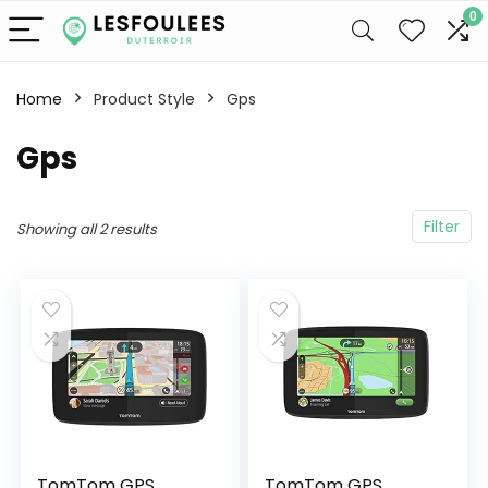
0
Home
Product Style
‎Gps
‎Gps
Filter
Showing all 2 results
TomTom GPS
TomTom GPS