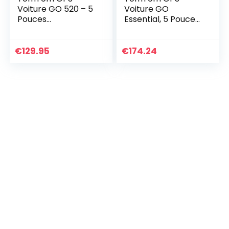
Voiture GO 520 – 5
Voiture GO
Pouces
Essential, 5 Pouces,
Cartographie
Info Trafic, Essai
Monde, Trafic,
des Alertes de
Zones de Danger
Zones de Danger,
€
129.95
€
174.24
via Smartphone,
Cartes UE, Mise à
Appel Mains-
jour via…
Libres…