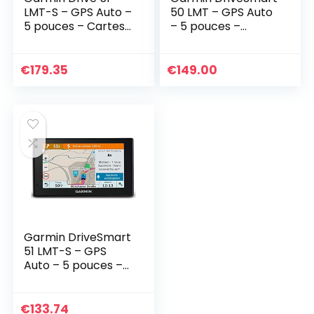
LMT-S – GPS Auto –
50 LMT – GPS Auto
5 pouces – Cartes
– 5 pouces –
Europe 46 pays –
Cartes Europe –
Cartes, Trafic,
Cartes, Trafic,
Zones de Danger
Zones de Danger
€
179.35
€
149.00
gratuits à vie
gratuits à vie
Garmin DriveSmart
51 LMT-S – GPS
Auto – 5 pouces –
Cartes Europe 46
pays – Cartes,
Trafic, Zones de
€
133.74