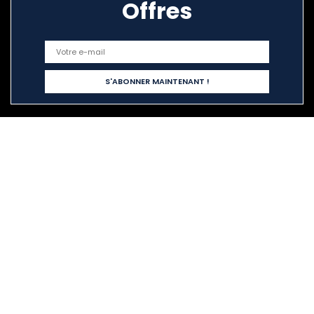
Offres
Liens rapides
Home
Tout acheter
Blogs
Nos boutiques en ligne
Publicité
Déclarations