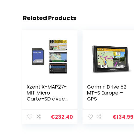
Related Products
Xzent X-MAP27-
Garmin Drive 52
MH1:Micro
MT-S Europe –
Carte-SD avec
GPS
Campeur GPS
pour Xzent
Infotainer X-
€
232.40
€
134.99
F270, Cartes
pour Europe,