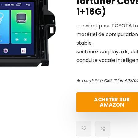
fortuner Cove
1+16G)
convient pour TOYOTA fo
matériel de configuratio
stable.
soutenez carplay, rds, da
conduite vocale intelligen
Amazon.fr Price:
€
166.13
(as of 08/0
ACHETER SUR
AMAZON