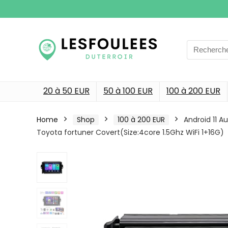
Search
for:
20 à 50 EUR
50 à 100 EUR
100 à 200 EUR
Home
Shop
100 à 200 EUR
Android 11 A
Toyota fortuner Covert(Size:4core 1.5Ghz WiFi 1+16G)