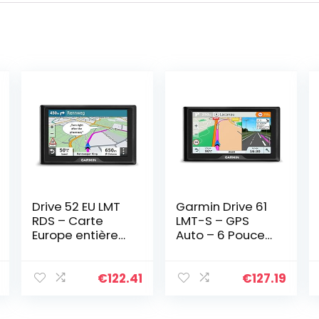
Drive 52 EU LMT
Garmin Drive 61
RDS – Carte
LMT-S – GPS
Europe entière
Auto – 6 Pouces
(46 pays) + cble
– Cartes Europe
info-trafic inclus
46 Pays
gratuites à Vie
€
122.41
€
127.19
(Reconditionné)