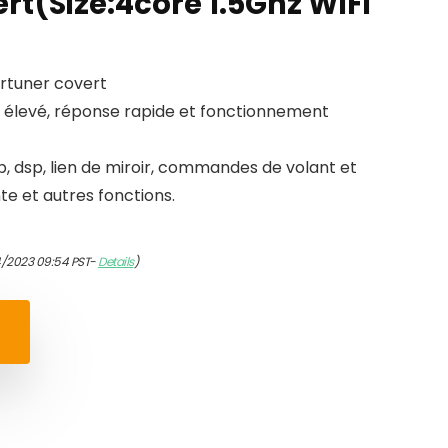
rt(Size:4core 1.5Ghz WiFi
rtuner covert
n élevé, réponse rapide et fonctionnement
b, dsp, lien de miroir, commandes de volant et
te et autres fonctions.
4/2023 09:54 PST-
Details
)