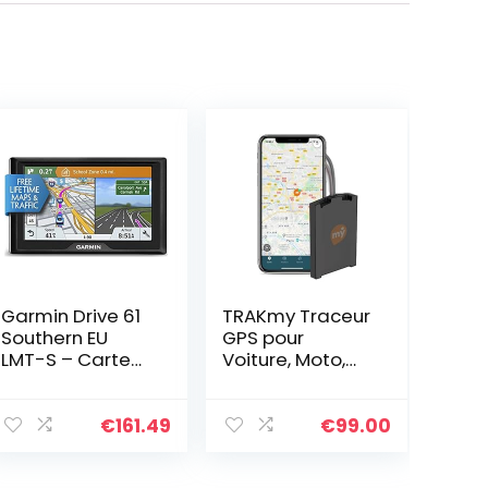
Garmin Drive 61
TRAKmy Traceur
Southern EU
GPS pour
LMT-S – Carte
Voiture, Moto,
Europe du Sud
Scooter, Bateau
(15 Pays)
en Temps réel –
React : 1 an
€
161.49
€
99.00
d’abonnement
Inclus – Alerte