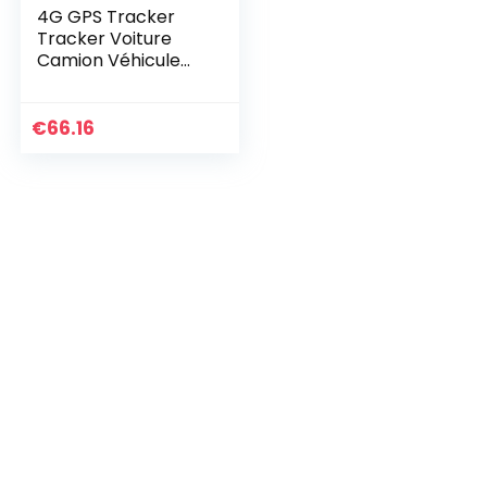
4G GPS Tracker
Tracker Voiture
Camion Véhicule
Suivi en temps réel
Antivol Système
GPS/AGPS/LBS/GS
€
66.16
M Vibration…