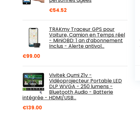
personnes âgées
€
54.52
TRAKmy Traceur GPS pour
Voiture, Camion en Temps réel
- MiniOBD: 1 an d’abonnement
Inclus - Alerte antivol…
€
99.00
Vivitek Qumi Z1v -
Vidéoprojecteur Portable LED
DLP WVGA - 250 lumens -
Bluetooth Audio - Batterie
intégrée - HDMI/USB…
€
139.00