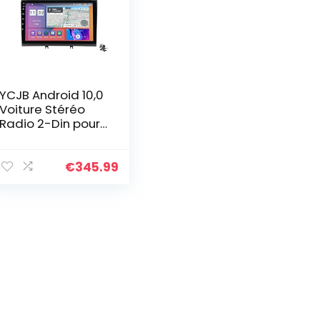
YCJB Android 10,0
Voiture Stéréo
Radio 2-Din pour
Peugeot 308
308SW 408 RCZ
2010-2016 Sat
€
345.99
GPS Navigation
9”Écran…