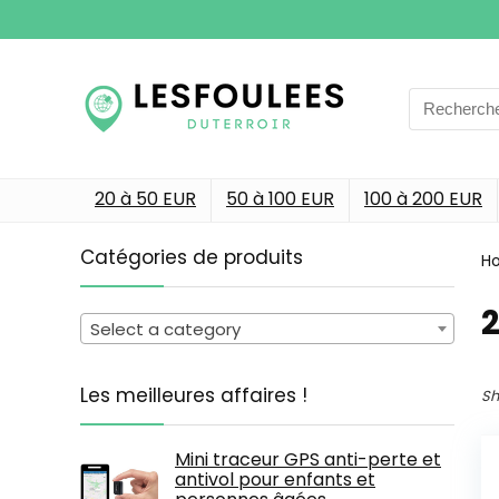
Search
for:
20 à 50 EUR
50 à 100 EUR
100 à 200 EUR
Catégories de produits
H
Select a category
Les meilleures affaires !
Sh
Mini traceur GPS anti-perte et
antivol pour enfants et