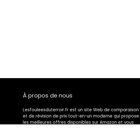
À propos de nous
Lesfouleesduterroir.fr est un site Web de comparaison
et de révision de prix tout-en-un moderne qui propose
les meilleures offres disponibles sur Amazon et vous
tient au courant des derniers blogs ajoutés. Toutes les
images sont la propriété de leurs propriétaires