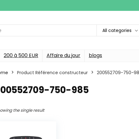
All categories
200 à 500 EUR
Affaire du jour
blogs
ome
Product Référence constructeur
‎200552709-750-9
‎200552709-750-985
owing the single result