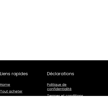
Liens rapides
Déclarations
Home
Politique de
confidentialité
Tout acheter
Termes et conditions
Blogs
Divulgation des
Nos boutiques en ligne
affiliations